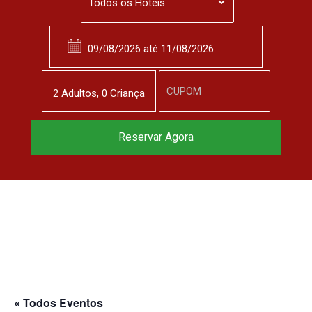
2
Adulto
s
,
0
Criança
Reservar Agora
« Todos Eventos