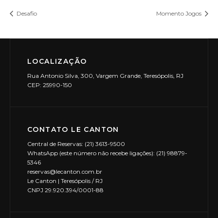
Desafio
Momento Jogos
LOCALIZAÇÃO
Rua Antonio Silva, 300, Vargem Grande, Teresópolis, RJ
CEP: 25990-150
CONTATO LE CANTON
Central de Reservas: (21) 3613-9500
WhatsApp (este número não recebe ligações): (21) 98879-
5346
reservas@lecanton.com.br
Le Canton | Teresópolis / RJ
CNPJ 29.920.394/0001-88