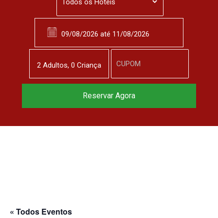
2
Adulto
s
,
0
Criança
Reservar Agora
« Todos Eventos