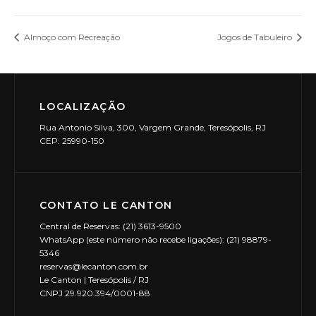
Almoço com Recreação
Jogos de Tabuleiro
LOCALIZAÇÃO
Rua Antonio Silva, 300, Vargem Grande, Teresópolis, RJ
CEP: 25990-150
CONTATO LE CANTON
Central de Reservas: (21) 3613-9500
WhatsApp (este número não recebe ligações): (21) 98879-
5346
reservas@lecanton.com.br
Le Canton | Teresópolis / RJ
CNPJ 29.920.394/0001-88