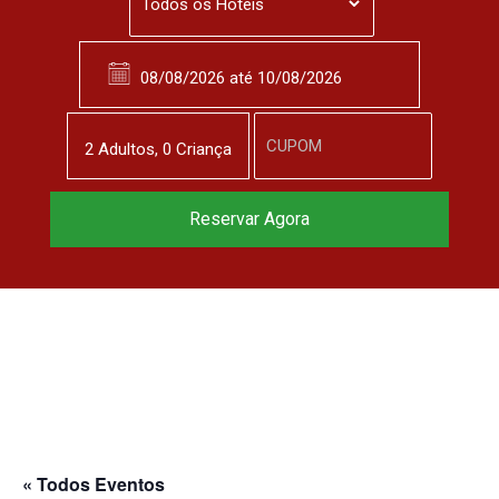
2
Adulto
s
,
0
Criança
Reserve agora, com
Reservar Agora
o melhor preço
garantido
▼
« Todos Eventos