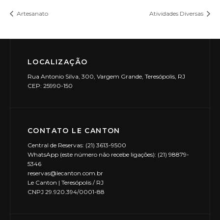
Artesanato
Atividades Diversas
LOCALIZAÇÃO
Rua Antonio Silva, 300, Vargem Grande, Teresópolis, RJ
CEP: 25990-150
CONTATO LE CANTON
Central de Reservas: (21) 3613-9500
WhatsApp (este número não recebe ligações): (21) 98879-
5346
reservas@lecanton.com.br
Le Canton | Teresópolis / RJ
CNPJ 29.920.394/0001-88