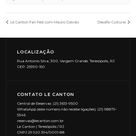
Le Canton Fan Fest com Mauro Galvão
Desafio Cultural
LOCALIZAÇÃO
Rua Antonio Silva, 300, Vargem Grande, Teresópolis, RJ
CEP: 25990-150
CONTATO LE CANTON
Central de Reservas: (21) 3613-9500
WhatsApp (este número não recebe ligações): (21) 98879-
5346
reservas@lecanton.com.br
Le Canton | Teresópolis / RJ
CNPJ 29.920.394/0001-88