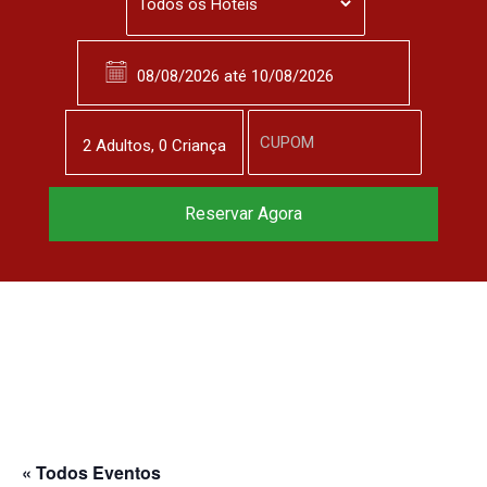
2
Adulto
s
,
0
Criança
Reserve agora, com
Reservar Agora
o melhor preço
garantido
▼
« Todos Eventos