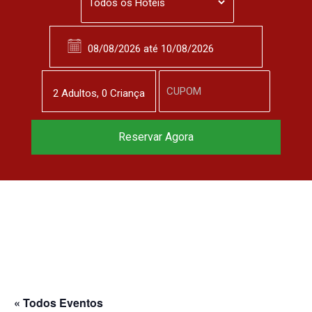
2
Adulto
s
,
0
Criança
Reservar Agora
« Todos Eventos