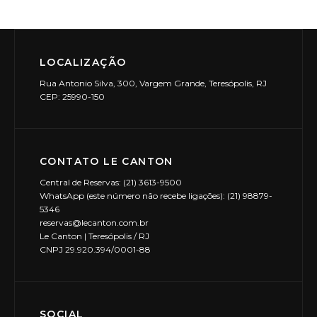
LOCALIZAÇÃO
Rua Antonio Silva, 300, Vargem Grande, Teresópolis, RJ
CEP: 25990-150
CONTATO LE CANTON
Central de Reservas: (21) 3613-9500
WhatsApp (este número não recebe ligações): (21) 98879-
5346
reservas@lecanton.com.br
Le Canton | Teresópolis / RJ
CNPJ 29.920.394/0001-88
SOCIAL