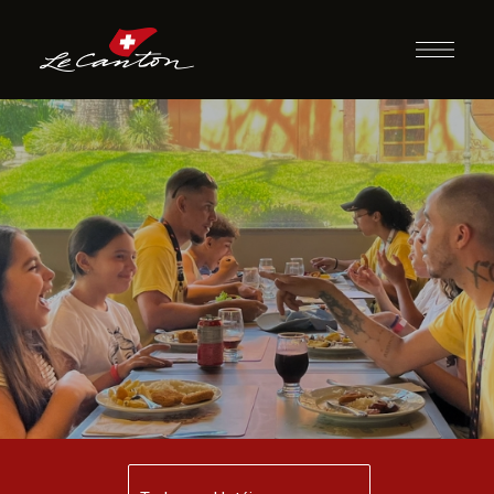
Almoço com
Recreação