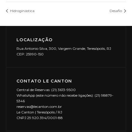
Hidroginástica
Desafio
LOCALIZAÇÃO
Rua Antonio Silva, 300, Vargem Grande, Teresópolis, RJ
CEP: 25990-150
CONTATO LE CANTON
Central de Reservas: (21) 3613-9500
WhatsApp (este número não recebe ligações): (21) 98879-
5346
reservas@lecanton.com.br
Le Canton | Teresópolis / RJ
CNPJ 29.920.394/0001-88