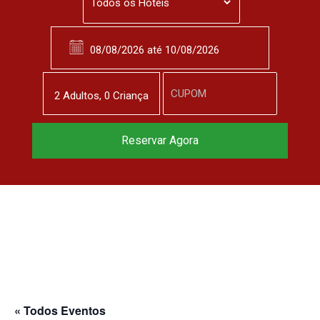
2
Adulto
s
,
0
Criança
Reservar Agora
« Todos Eventos