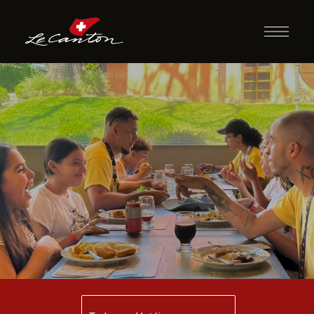
Almoço com
Recreação