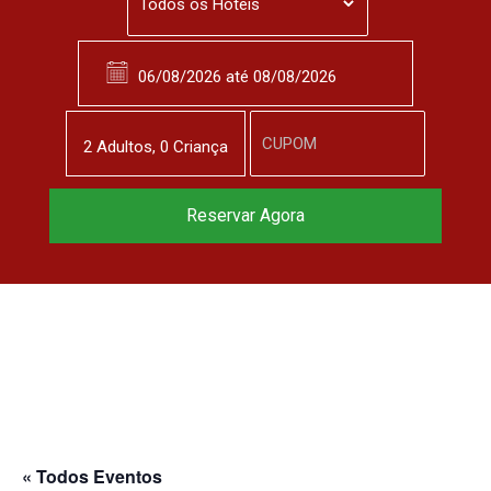
2
Adulto
s
,
0
Criança
Reservar Agora
« Todos Eventos