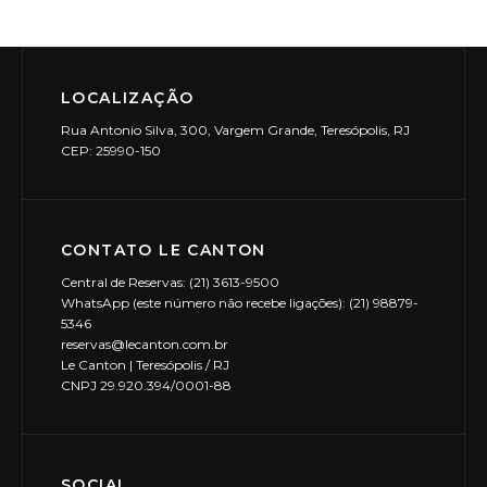
LOCALIZAÇÃO
Rua Antonio Silva, 300, Vargem Grande, Teresópolis, RJ
CEP: 25990-150
CONTATO LE CANTON
Central de Reservas: (21) 3613-9500
WhatsApp (este número não recebe ligações): (21) 98879-
5346
reservas@lecanton.com.br
Le Canton | Teresópolis / RJ
CNPJ 29.920.394/0001-88
SOCIAL