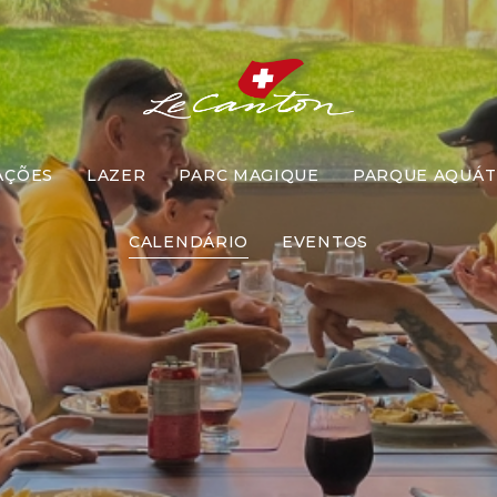
AÇÕES
LAZER
PARC MAGIQUE
PARQUE AQUÁT
ço com Recr
CALENDÁRIO
EVENTOS