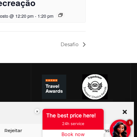
ecreação
gosto @ 12:20 pm
-
1:20 pm
Desafio
×
The best price here!
1
24h service
Rejeitar
Ver preferências
Book now