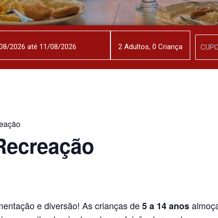
2
Adulto
s
,
0
Criança
eação
Recreação
entação e diversão! As crianças de
almoça
5 a 14 anos