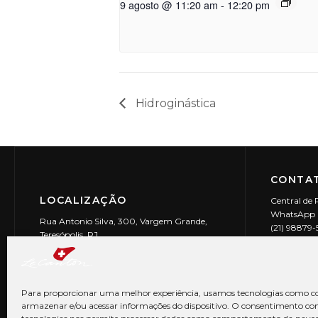
9 agosto @ 11:20 am
-
12:20 pm
Hidroginástica
CONTAT
LOCALIZAÇÃO
Central de 
WhatsApp (
Rua Antonio Silva, 300, Vargem Grande,
(21) 98879
Teresópolis, RJ
reservas@l
CEP: 25990-150
Le Canton | 
CNPJ 29.9
Para proporcionar uma melhor experiência, usamos tecnologias como co
armazenar e/ou acessar informações do dispositivo. O consentimento co