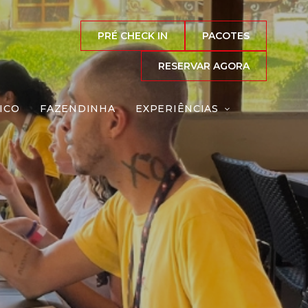
PRÉ CHECK IN
PACOTES
RESERVAR AGORA
ICO
FAZENDINHA
EXPERIÊNCIAS
eação
Reserve agora, com
o melhor preço