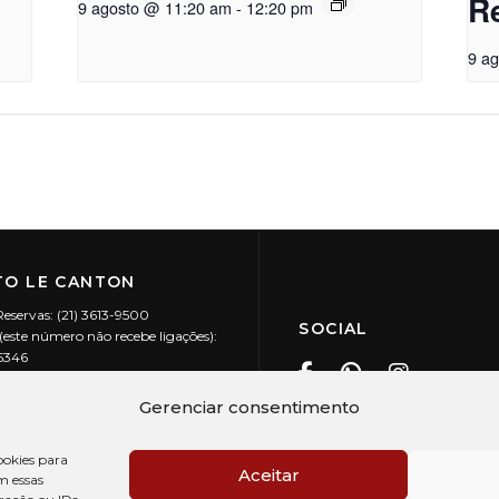
R
9 agosto @ 11:20 am
-
12:20 pm
9 a
O LE CANTON
Reservas: (21) 3613-9500
SOCIAL
este número não recebe ligações):
-5346
ecanton.com.br
Teresópolis / RJ
Gerenciar consentimento
20.394/0001-88
okies para
Aceitar
m essas