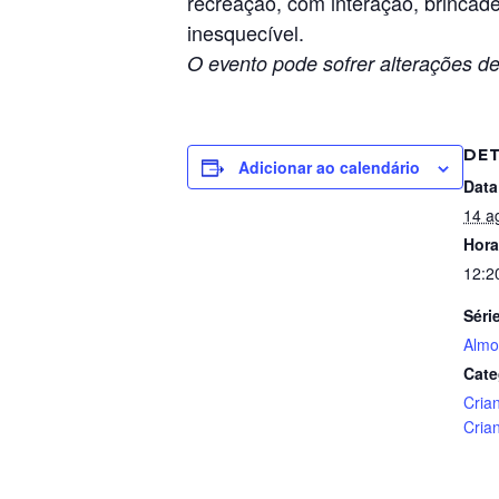
recreação, com interação, brincadei
inesquecível.
O evento pode sofrer alterações de
DE
Adicionar ao calendário
Data
14 a
Hora
12:2
Séri
Almo
Cate
Cria
Cria