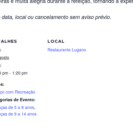
ras e muita alegria durante a refeição, tornando a exper
 data, local ou cancelamento sem aviso prévio.
TALHES
LOCAL
:
Restaurante Lugano
gosto
:
0 pm - 1:20 pm
es:
ço com Recreação
gorias de Evento:
nças de 5 a 8 anos
,
nças de 9 a 14 anos