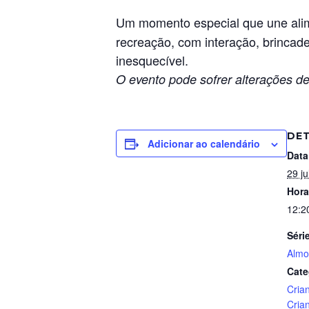
Um momento especial que une alim
recreação, com interação, brincadei
inesquecível.
O evento pode sofrer alterações de
DE
Adicionar ao calendário
Data
29 ju
Hora
12:2
Séri
Almo
Cate
Cria
Cria