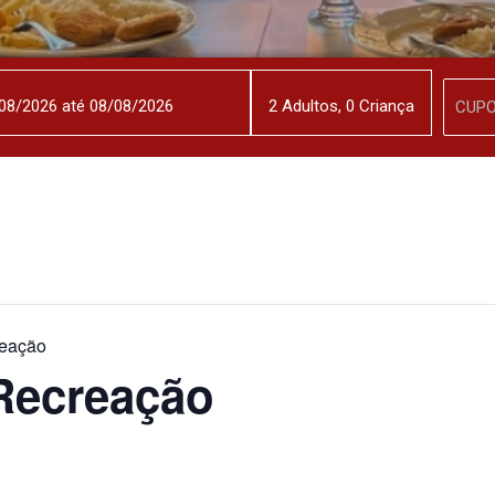
2
Adulto
s
,
0
Criança
eação
Recreação