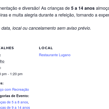
entação e diversão! As crianças de
almoça
5 a 14 anos
ras e muita alegria durante a refeição, tornando a exper
 data, local ou cancelamento sem aviso prévio.
TALHES
LOCAL
:
Restaurante Lugano
lho
:
0 pm - 1:20 pm
es:
ço com Recreação
gorias de Evento:
nças de 5 a 8 anos
,
nças de 9 a 14 anos