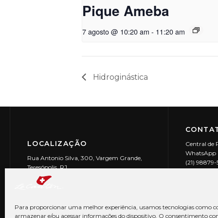
Pique Ameba
7 agosto @ 10:20 am
-
11:20 am
Hidroginástica
CONTAT
LOCALIZAÇÃO
Central de 
WhatsApp (
Rua Antonio Silva, 300, Vargem Grande,
(21) 98879
Teresópolis, RJ
reservas@l
CEP: 25990-150
Le Canton | 
CNPJ 29.9
Para proporcionar uma melhor experiência, usamos tecnologias como co
armazenar e/ou acessar informações do dispositivo. O consentimento co