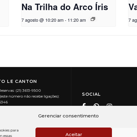
Na Trilha do Arco Íris
Va
7 agosto @ 10:20 am
-
11:20 am
7 a
O LE CANTON
Reservas: (21) 3613-9500
SOCIAL
este número não recebe ligações):
-5346
ecanton.com.br
Teresópolis / RJ
Gerenciar consentimento
20.394/0001-88
okies para
Aceitar
m essas