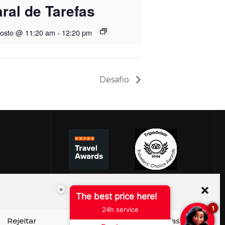
ral de Tarefas
gosto @ 11:20 am
-
12:20 pm
Desafio
×
The best price here!
1
24h service
Rejeitar
Ver preferências