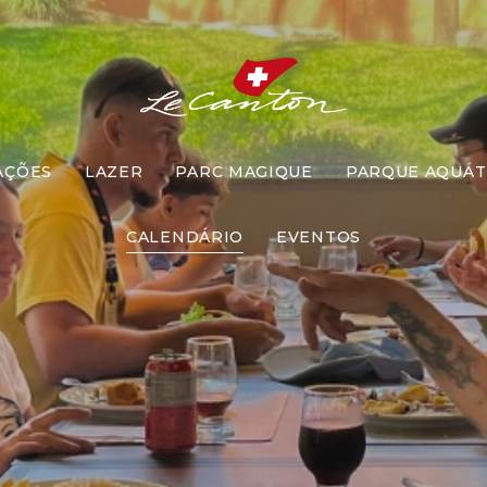
AÇÕES
LAZER
PARC MAGIQUE
PARQUE AQUÁT
ço com Recr
CALENDÁRIO
EVENTOS