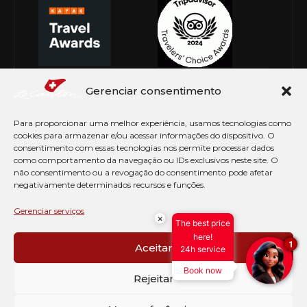
Gerenciar consentimento
Para proporcionar uma melhor experiência, usamos tecnologias como
cookies para armazenar e/ou acessar informações do dispositivo. O
consentimento com essas tecnologias nos permite processar dados
como comportamento da navegação ou IDs exclusivos neste site. O
não consentimento ou a revogação do consentimento pode afetar
negativamente determinados recursos e funções.
© Copyright 2026 Le Canton. Todos os direitos
reservados
Gerenciar serviços
×
The best price
PRÉ CHECK-IN
here!
1
Aceitar
24h service
AVISO DE COOKIES
Book now
PERGUNTAS FREQUENTES
Rejeitar
SEJA EMBAIXADOR
CONTATO