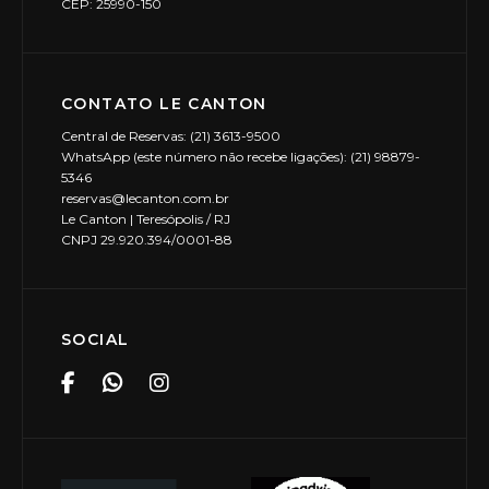
CEP: 25990-150
CONTATO LE CANTON
Central de Reservas: (21) 3613-9500
WhatsApp (este número não recebe ligações): (21) 98879-
5346
reservas@lecanton.com.br
Le Canton | Teresópolis / RJ
CNPJ 29.920.394/0001-88
SOCIAL