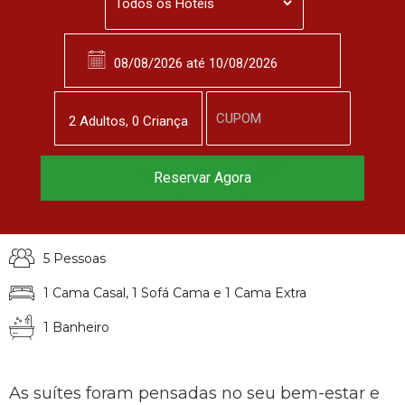
2
Adulto
s
,
0
Criança
Reserve agora, com
Reservar Agora
Suíte Master Fazenda
o melhor preço
garantido
▼
5 Pessoas
1 Cama Casal, 1 Sofá Cama e 1 Cama Extra
1 Banheiro
As suítes foram pensadas no seu bem-estar e