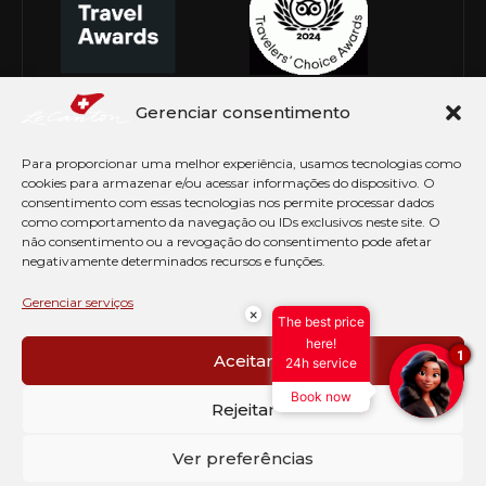
Gerenciar consentimento
Para proporcionar uma melhor experiência, usamos tecnologias como
cookies para armazenar e/ou acessar informações do dispositivo. O
consentimento com essas tecnologias nos permite processar dados
como comportamento da navegação ou IDs exclusivos neste site. O
não consentimento ou a revogação do consentimento pode afetar
negativamente determinados recursos e funções.
© Copyright 2026 Le Canton. Todos os direitos
reservados
Gerenciar serviços
×
The best price
PRÉ CHECK-IN
here!
1
Aceitar
24h service
AVISO DE COOKIES
Book now
PERGUNTAS FREQUENTES
Rejeitar
SEJA EMBAIXADOR
CONTATO
Ver preferências
BLOG