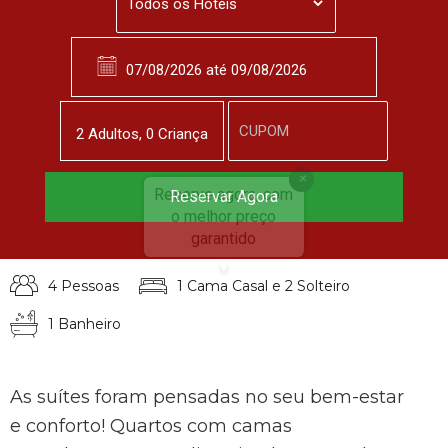
2
Adulto
s
,
0
Criança
Reserve agora, com
Reservar Agora
Luxo Superior Fazenda
o melhor preço
garantido
▼
4 Pessoas
1 Cama Casal e 2 Solteiro
1 Banheiro
As suítes foram pensadas no seu bem-estar
e conforto! Quartos com camas