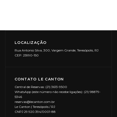
v
a
i
v
s
e
u
a
g
LOCALIZAÇÃO
l
a
Rua Antonio Silva, 300, Vargem Grande, Teresópolis, RJ
CEP: 25990-150
E
ç
v
ã
e
CONTATO LE CANTON
o
n
Central de Reservas: (21) 3613-9500
WhatsApp (este número não recebe ligações): (21) 98879-
d
t
5346
reservas@lecanton.com.br
o
e
Le Canton | Teresópolis / RJ
CNPJ 29.920.394/0001-88