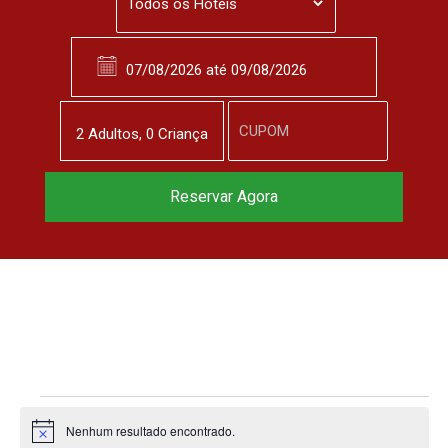
2
Adulto
s
,
0
Criança
Reservar Agora
Nenhum resultado encontrado.
N