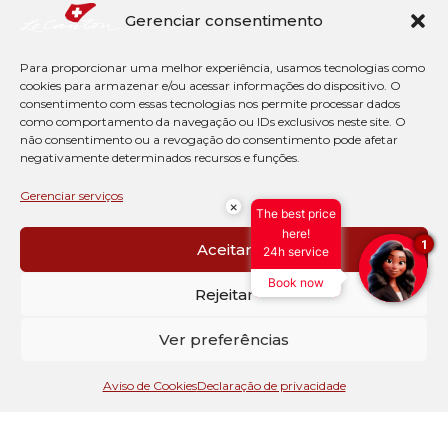
sofisticad,o elaborado por nosso chef Eduardo
Gerenciar consentimento
Lage que inclui, entre outras opções, pratos leves,
Para proporcionar uma melhor experiência, usamos tecnologias como
sanduíches, drinks, cervejas geladas, vinhos e
cookies para armazenar e/ou acessar informações do dispositivo. O
consentimento com essas tecnologias nos permite processar dados
champagnes.
como comportamento da navegação ou IDs exclusivos neste site. O
não consentimento ou a revogação do consentimento pode afetar
negativamente determinados recursos e funções.
Gerenciar serviços
×
The best price
here!
1
Aceitar
24h service
Book now
Rejeitar
Ver preferências
Aviso de Cookies
Declaração de privacidade
BAR
Bar Lèman