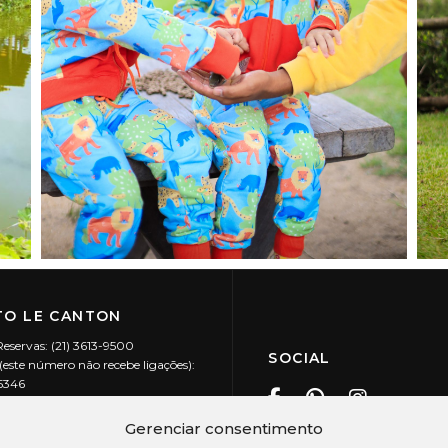
O LE CANTON
Reservas: (21) 3613-9500
SOCIAL
este número não recebe ligações):
-5346
ecanton.com.br
Teresópolis / RJ
Gerenciar consentimento
20.394/0001-88