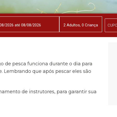
2
Adulto
s
,
0
Criança
go de pesca funciona durante o dia para
e. Lembrando que após pescar eles são
mento de instrutores, para garantir sua