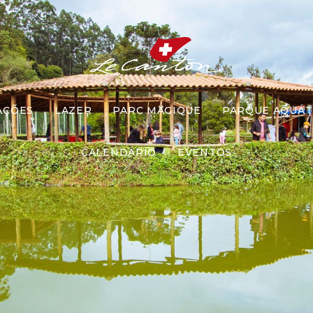
AÇÕES
LAZER
PARC MAGIQUE
PARQUE AQUÁT
CALENDÁRIO
EVENTOS