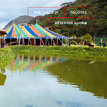
PRÉ CHECK IN
PACOTES
RESERVAR AGORA
ICO
FAZENDINHA
EXPERIÊNCIAS
Reserve agora, com