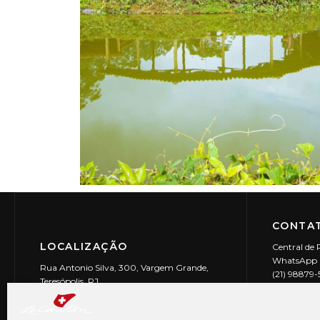
CONTAT
LOCALIZAÇÃO
Central de 
WhatsApp (
Rua Antonio Silva, 300, Vargem Grande,
(21) 98879
Teresópolis, RJ
reservas@l
CEP: 25990-150
Le Canton | 
CNPJ 29.9