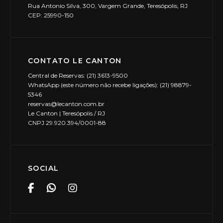
Rua Antonio Silva, 300, Vargem Grande, Teresópolis, RJ
CEP: 25990-150
CONTATO LE CANTON
Central de Reservas: (21) 3613-9500
WhatsApp (este número não recebe ligações): (21) 98879-
5346
reservas@lecanton.com.br
Le Canton | Teresópolis / RJ
CNPJ 29.920.394/0001-88
SOCIAL