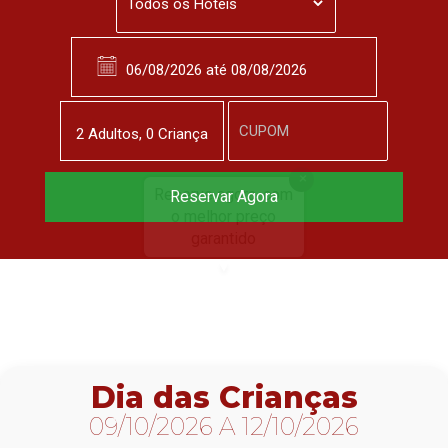
2
Adulto
s
,
0
Criança
Reserve agora, com
Reservar Agora
o melhor preço
garantido
▼
Dia das Crianças
09/10/2026 A 12/10/2026