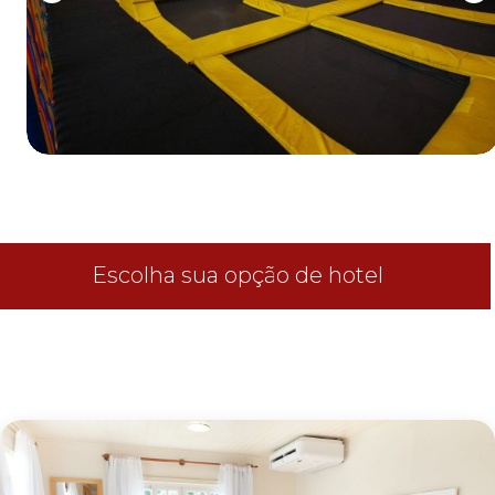
0
1
2
3
4
5
6
7
8
9
0
1
2
3
Escolha sua opção de hotel