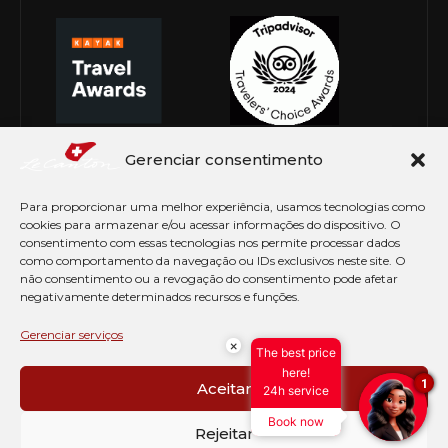
Gerenciar consentimento
Para proporcionar uma melhor experiência, usamos tecnologias como
cookies para armazenar e/ou acessar informações do dispositivo. O
consentimento com essas tecnologias nos permite processar dados
como comportamento da navegação ou IDs exclusivos neste site. O
não consentimento ou a revogação do consentimento pode afetar
negativamente determinados recursos e funções.
© Copyright 2026 Le Canton. Todos os direitos
reservados
Gerenciar serviços
×
The best price
PRÉ CHECK-IN
here!
1
Aceitar
24h service
AVISO DE COOKIES
Book now
PERGUNTAS FREQUENTES
Rejeitar