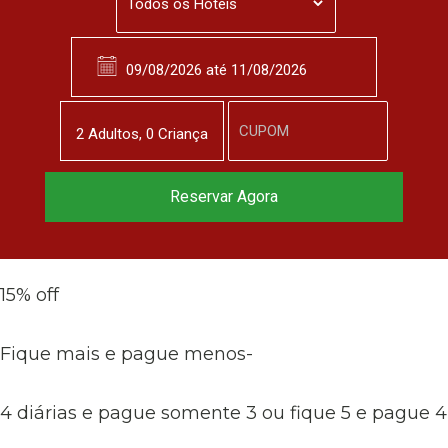
2
Adulto
s
,
0
Criança
Reserve agora, com
Reservar Agora
o melhor preço
Em dias de semana
garantido
▼
15% off
Fique mais e pague menos-
4 diárias e pague somente 3 ou fique 5 e pague 4