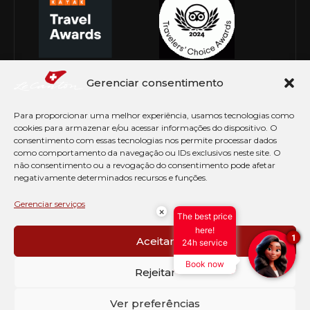
Gerenciar consentimento
Para proporcionar uma melhor experiência, usamos tecnologias como
cookies para armazenar e/ou acessar informações do dispositivo. O
consentimento com essas tecnologias nos permite processar dados
como comportamento da navegação ou IDs exclusivos neste site. O
não consentimento ou a revogação do consentimento pode afetar
negativamente determinados recursos e funções.
© Copyright 2026 Le Canton. Todos os direitos
reservados
Gerenciar serviços
×
The best price
PRÉ CHECK-IN
here!
1
Aceitar
24h service
AVISO DE COOKIES
Book now
PERGUNTAS FREQUENTES
Rejeitar
SEJA EMBAIXADOR
CONTATO
Ver preferências