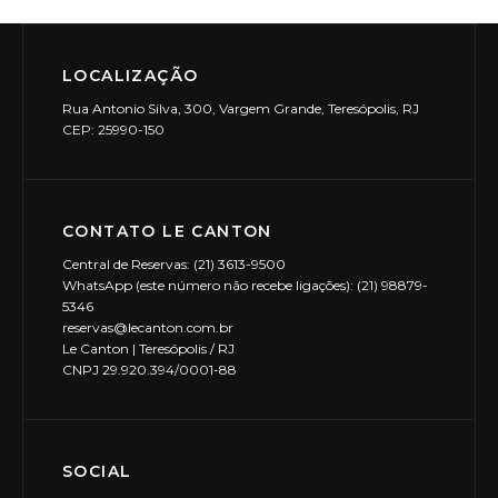
LOCALIZAÇÃO
Rua Antonio Silva, 300, Vargem Grande, Teresópolis, RJ
CEP: 25990-150
CONTATO LE CANTON
Central de Reservas: (21) 3613-9500
WhatsApp (este número não recebe ligações): (21) 98879-
5346
reservas@lecanton.com.br
Le Canton | Teresópolis / RJ
CNPJ 29.920.394/0001-88
SOCIAL