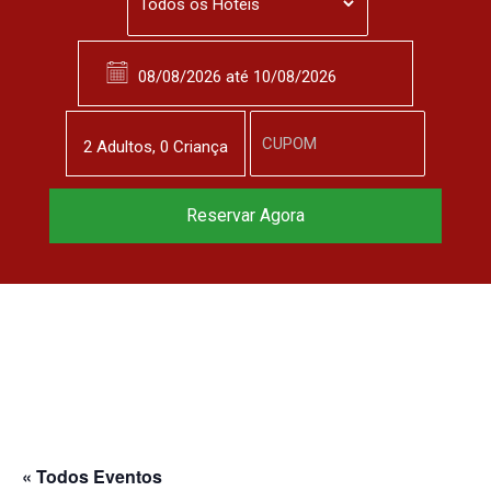
2
Adulto
s
,
0
Criança
Reservar Agora
« Todos Eventos