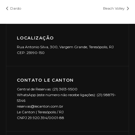
Dardo
Beach Volley
LOCALIZAÇÃO
Rua Antonio Silva, 300, Vargem Grande, Teresópolis, RJ
CEP: 25990-150
CONTATO LE CANTON
Central de Reservas: (21) 3613-9500
WhatsApp (este número não recebe ligações): (21) 98879-
5346
reservas@lecanton.com.br
Le Canton | Teresópolis / RJ
CNPJ 29.920.394/0001-88