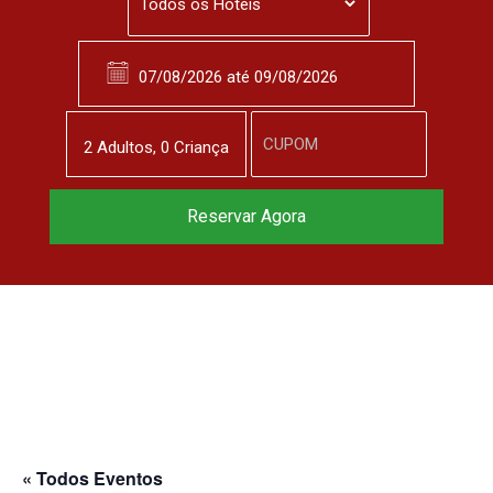
2
Adulto
s
,
0
Criança
Reservar Agora
« Todos Eventos