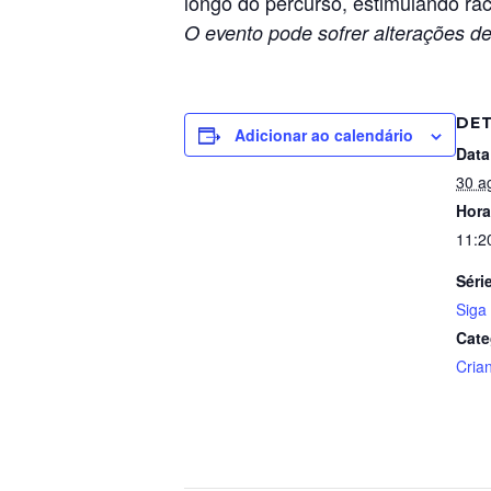
longo do percurso, estimulando ra
O evento pode sofrer alterações de
DE
Adicionar ao calendário
Data
30 a
Hora
11:2
Séri
Siga 
Cate
Cria