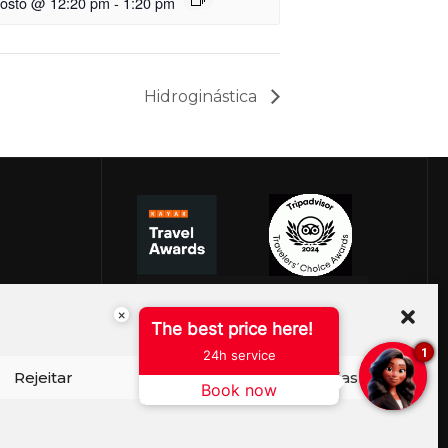
gosto @ 12:20 pm
-
1:20 pm
Hidroginástica
×
The best price here!
1
24h service
Rejeitar
Ver preferências
Book now
ISO DE COOKIES
PERGUNTAS FREQUENTES