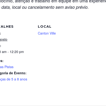
ciocínio, atenção e trabalho em equipe em uma experiên
 data, local ou cancelamento sem aviso prévio.
TALHES
LOCAL
:
Canton Ville
gosto
:
0 am - 12:20 pm
es:
as Pistas
goria de Evento:
nças de 5 a 8 anos