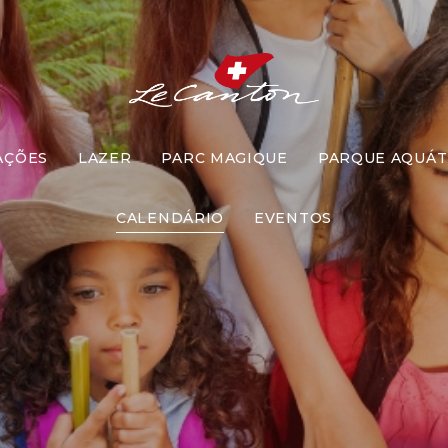
AÇÕES
LAZER
PARC MAGIQUE
PARQUE AQUÁT
Siga as Pista
CALENDÁRIO
EVENTOS