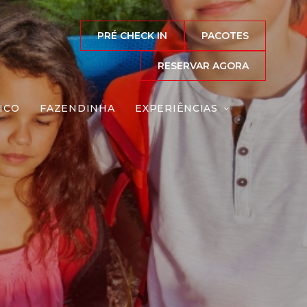
PRÉ CHECK IN
PACOTES
RESERVAR AGORA
ICO
FAZENDINHA
EXPERIÊNCIAS
s