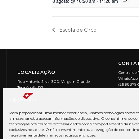
8 agosto @ 10:20 am
-
11:20 am
Escola de Circo
CONTAT
LOCALIZAÇÃO
Central de 
WhatsApp (
Rua Antonio Silva, 300, Vargem Grande,
(21) 98879
Teresópolis, RJ
reservas@l
CEP: 25990-150
Le Canton | 
CNPJ 29.9
Para proporcionar uma melhor experiência, usamos tecnologias como co
armazenar e/ou acessar informações do dispositivo. O consentimento co
tecnologias nos permite processar dados como comportamento da nave
exclusivos neste site. O não consentimento ou a revogação do consentim
negativamente determinados recursos e funções.
© Copyright 2026 Le Canton. Todos os direitos reservados