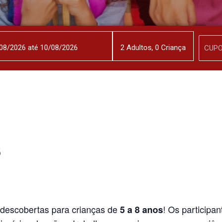
2
Adulto
s
,
0
Criança
s
 descobertas para crianças de
! Os participa
5 a 8 anos