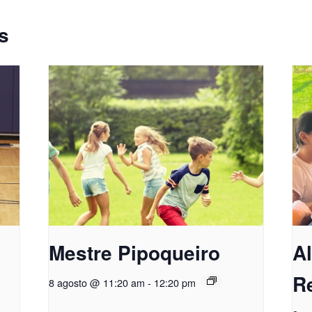
s
Mestre Pipoqueiro
A
R
8 agosto @ 11:20 am
-
12:20 pm