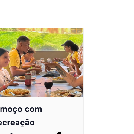
lmoço com
ecreação