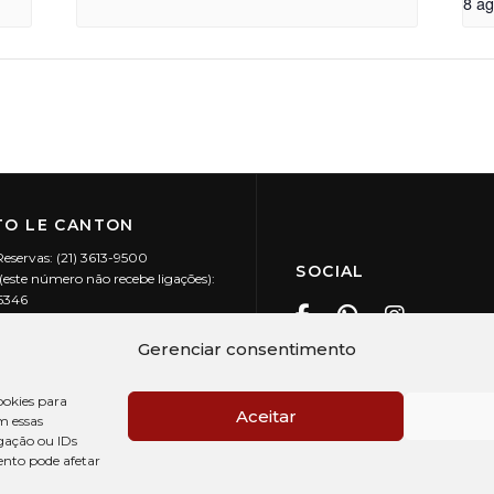
8 a
O LE CANTON
Reservas: (21) 3613-9500
SOCIAL
este número não recebe ligações):
-5346
ecanton.com.br
Teresópolis / RJ
Gerenciar consentimento
20.394/0001-88
okies para
Aceitar
m essas
gação ou IDs
ento pode afetar
PRÉ CHECK-IN
AV