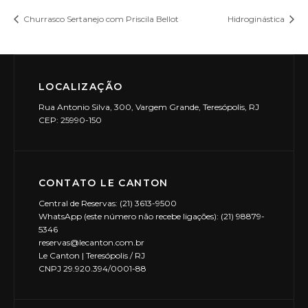
Churrasco Sertanejo com Priscila Bellot
Hidroginástica
LOCALIZAÇÃO
Rua Antonio Silva, 300, Vargem Grande, Teresópolis, RJ
CEP: 25990-150
CONTATO LE CANTON
Central de Reservas: (21) 3613-9500
WhatsApp (este número não recebe ligações): (21) 98879-
5346
reservas@lecanton.com.br
Le Canton | Teresópolis / RJ
CNPJ 29.920.394/0001-88