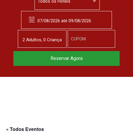
2
Adulto
s
,
0
Criança
Reserve agora, com
Reservar Agora
o melhor preço
garantido
▼
« Todos Eventos