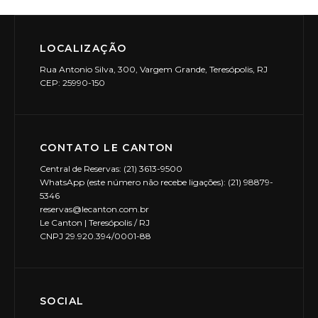
LOCALIZAÇÃO
Rua Antonio Silva, 300, Vargem Grande, Teresópolis, RJ
CEP: 25990-150
CONTATO LE CANTON
Central de Reservas: (21) 3613-9500
WhatsApp (este número não recebe ligações): (21) 98879-
5346
reservas@lecanton.com.br
Le Canton | Teresópolis / RJ
CNPJ 29.920.394/0001-88
SOCIAL