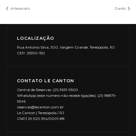
Artesanato
Dardo
LOCALIZAÇÃO
Rua Antonio Silva, 300, Vargem Grande, Teresópolis, RJ
CEP: 25990-150
CONTATO LE CANTON
Central de Reservas: (21) 3613-9500
WhatsApp (este número não recebe ligações): (21) 98879-
5346
reservas@lecanton.com.br
Le Canton | Teresópolis / RJ
CNPJ 29.920.394/0001-88