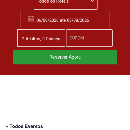
2
Adulto
s
,
0
Criança
Reserve agora, com
Reservar Agora
o melhor preço
garantido
▼
« Todos Eventos