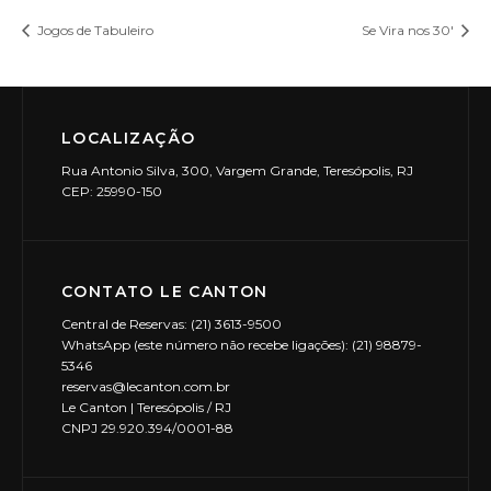
Jogos de Tabuleiro
Se Vira nos 30′
LOCALIZAÇÃO
Rua Antonio Silva, 300, Vargem Grande, Teresópolis, RJ
CEP: 25990-150
CONTATO LE CANTON
Central de Reservas: (21) 3613-9500
WhatsApp (este número não recebe ligações): (21) 98879-
5346
reservas@lecanton.com.br
Le Canton | Teresópolis / RJ
CNPJ 29.920.394/0001-88