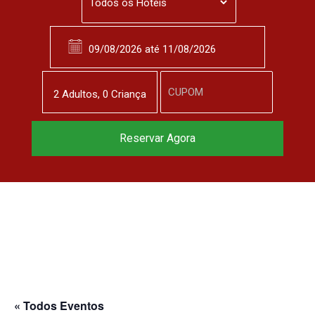
2
Adulto
s
,
0
Criança
Reservar Agora
« Todos Eventos