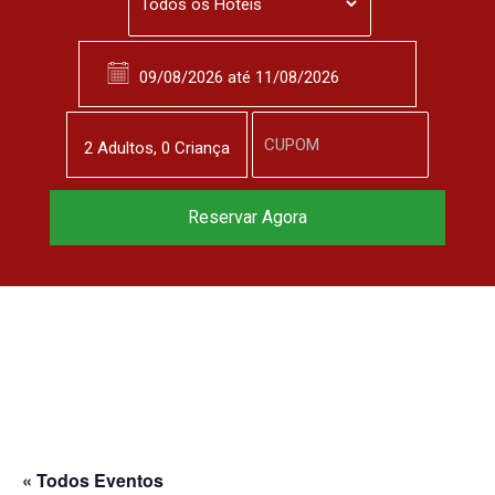
2
Adulto
s
,
0
Criança
Reservar Agora
« Todos Eventos