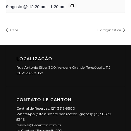
9 agosto @ 12:20 pm
-
1:20 pm
Caos
Hidroginástica
LOCALIZAÇÃO
Rua Antonio Silva, 300, Vargem Grande, Teresópolis, RJ
CEP: 25990-150
CONTATO LE CANTON
Central de Reservas: (21) 3613-9500
WhatsApp (este número não recebe ligações): (21) 98879-
5346
reservas@lecanton.com.br
Le Canton | Teresópolis / RJ