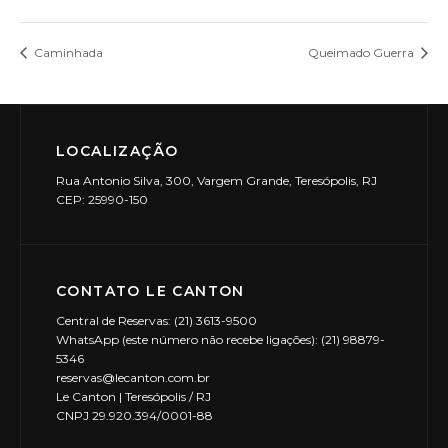
Caminhada
Queimado Guerra
LOCALIZAÇÃO
Rua Antonio Silva, 300, Vargem Grande, Teresópolis, RJ
CEP: 25990-150
CONTATO LE CANTON
Central de Reservas: (21) 3613-9500
WhatsApp (este número não recebe ligações): (21) 98879-
5346
reservas@lecanton.com.br
Le Canton | Teresópolis / RJ
CNPJ 29.920.394/0001-88