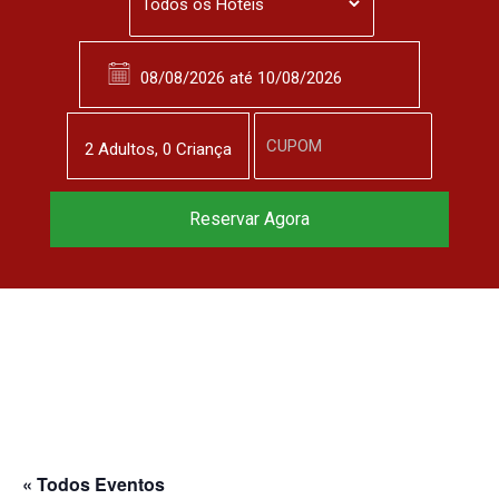
2
Adulto
s
,
0
Criança
Reservar Agora
« Todos Eventos