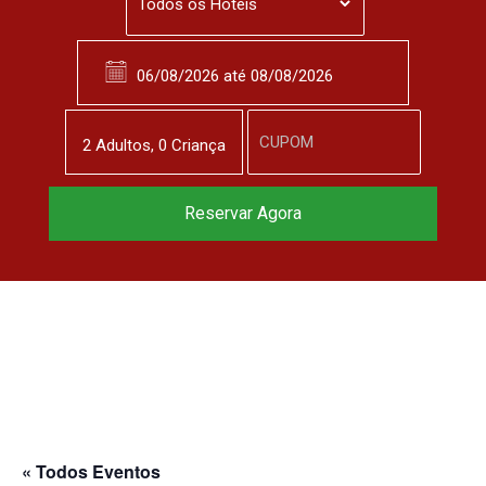
2
Adulto
s
,
0
Criança
Reservar Agora
« Todos Eventos