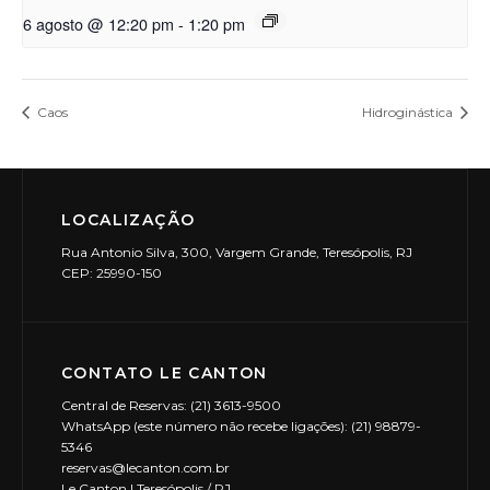
6 agosto @ 12:20 pm
-
1:20 pm
Caos
Hidroginástica
LOCALIZAÇÃO
Rua Antonio Silva, 300, Vargem Grande, Teresópolis, RJ
CEP: 25990-150
CONTATO LE CANTON
Central de Reservas: (21) 3613-9500
WhatsApp (este número não recebe ligações): (21) 98879-
5346
reservas@lecanton.com.br
Le Canton | Teresópolis / RJ