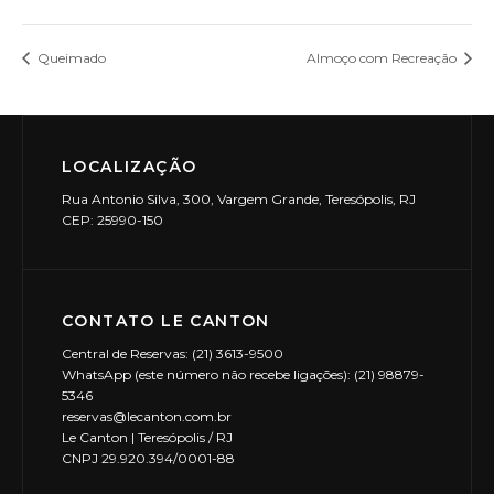
Queimado
Almoço com Recreação
LOCALIZAÇÃO
Rua Antonio Silva, 300, Vargem Grande, Teresópolis, RJ
CEP: 25990-150
CONTATO LE CANTON
Central de Reservas: (21) 3613-9500
WhatsApp (este número não recebe ligações): (21) 98879-
5346
reservas@lecanton.com.br
Le Canton | Teresópolis / RJ
CNPJ 29.920.394/0001-88