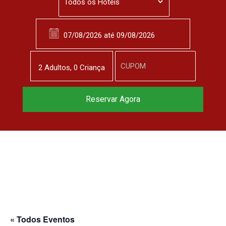
2
Adulto
s
,
0
Criança
Reservar Agora
« Todos Eventos