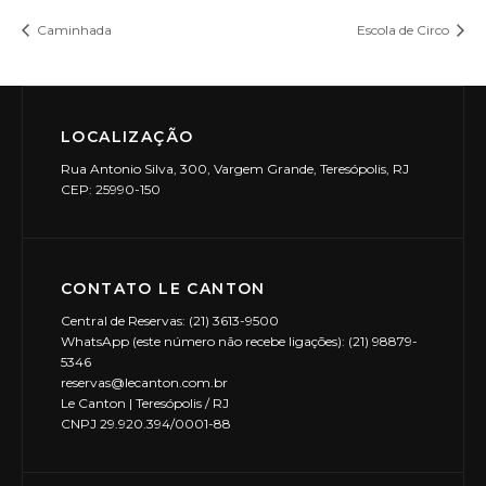
Caminhada
Escola de Circo
LOCALIZAÇÃO
Rua Antonio Silva, 300, Vargem Grande, Teresópolis, RJ
CEP: 25990-150
CONTATO LE CANTON
Central de Reservas: (21) 3613-9500
WhatsApp (este número não recebe ligações): (21) 98879-
5346
reservas@lecanton.com.br
Le Canton | Teresópolis / RJ
CNPJ 29.920.394/0001-88