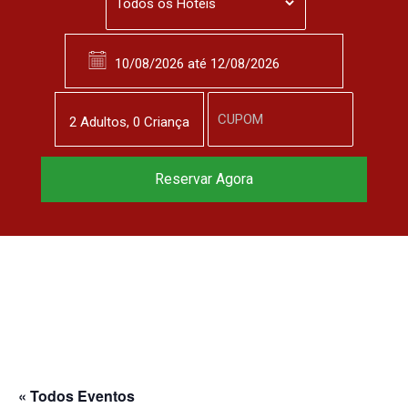
2
Adulto
s
,
0
Criança
Reservar Agora
« Todos Eventos