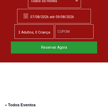
2
Adulto
s
,
0
Criança
Reservar Agora
« Todos Eventos