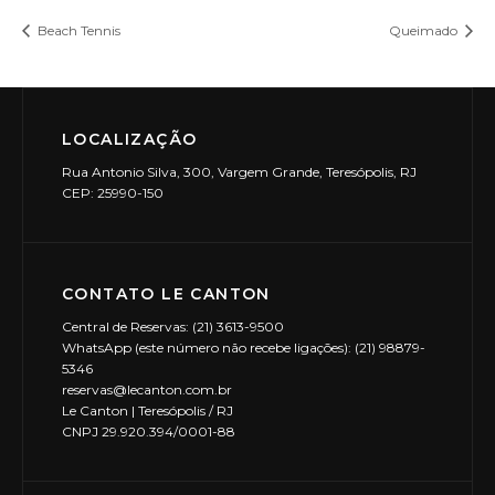
Beach Tennis
Queimado
LOCALIZAÇÃO
Rua Antonio Silva, 300, Vargem Grande, Teresópolis, RJ
CEP: 25990-150
CONTATO LE CANTON
Central de Reservas: (21) 3613-9500
WhatsApp (este número não recebe ligações): (21) 98879-
5346
reservas@lecanton.com.br
Le Canton | Teresópolis / RJ
CNPJ 29.920.394/0001-88