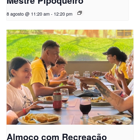
Mestre Pipoqueiro
8 agosto @ 11:20 am
-
12:20 pm
Almoço com Recreação