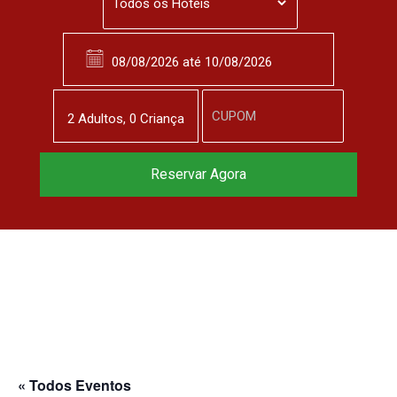
2
Adulto
s
,
0
Criança
Reserve agora, com
Reservar Agora
o melhor preço
garantido
▼
« Todos Eventos