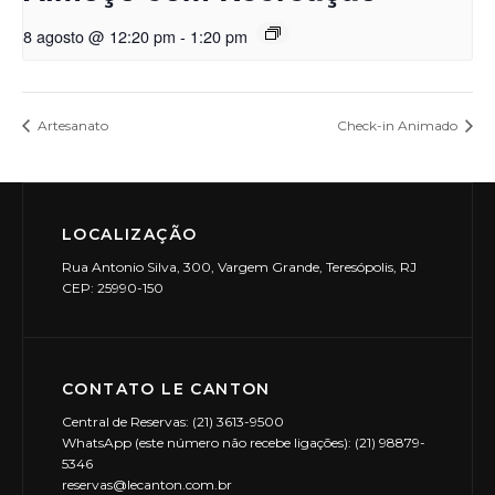
8 agosto @ 12:20 pm
-
1:20 pm
Artesanato
Check-in Animado
LOCALIZAÇÃO
Rua Antonio Silva, 300, Vargem Grande, Teresópolis, RJ
CEP: 25990-150
CONTATO LE CANTON
Central de Reservas: (21) 3613-9500
WhatsApp (este número não recebe ligações): (21) 98879-
5346
reservas@lecanton.com.br