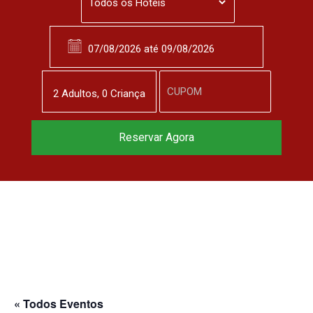
2
Adulto
s
,
0
Criança
Reservar Agora
« Todos Eventos