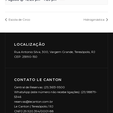
Escola de Circo
Hidroginástica
LOCALIZAÇÃO
Rua Antonio Silva, 300, Vargem Grande, Teresópolis, RJ
CEP: 25990-150
CONTATO LE CANTON
Central de Reservas: (21) 3613-9500
WhatsApp (este número não recebe ligações): (21) 98879-
5346
reservas@lecanton.com.br
Le Canton | Teresópolis / RJ
CNPJ 29.920.394/0001-88