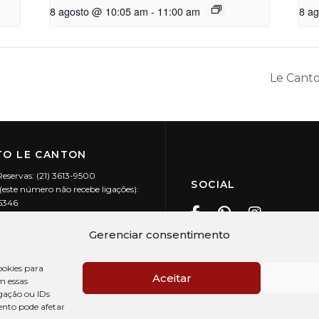
8 agosto @ 10:05 am
-
11:00 am
8 a
Le Cant
O LE CANTON
Reservas: (21) 3613-9500
SOCIAL
este número não recebe ligações):
-5346
ecanton.com.br
Teresópolis / RJ
Gerenciar consentimento
20.394/0001-88
okies para
Aceitar
m essas
gação ou IDs
ento pode afetar
PRÉ CHECK-IN
AV