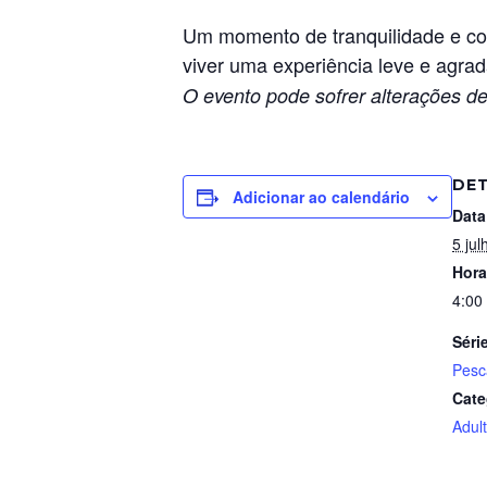
Um momento de tranquilidade e cone
viver uma experiência leve e agrad
O evento pode sofrer alterações de
DE
Adicionar ao calendário
Data
5 jul
Hora
4:00
Séri
Pesc
Cate
Adul