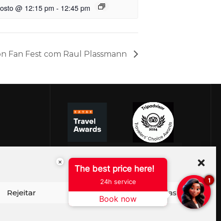
gosto @ 12:15 pm
-
12:45 pm
on Fan Fest com Raul Plassmann
×
The best price here!
1
24h service
Rejeitar
Ver preferências
Book now
ISO DE COOKIES
PERGUNTAS FREQUENTES