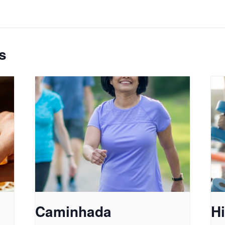
s
Caminhada
Hi