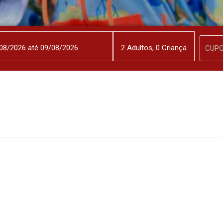
2
Adulto
s
,
0
Criança