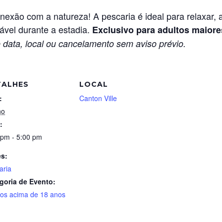
xão com a natureza! A pescaria é ideal para relaxar, ap
ável durante a estadia.
Exclusivo para adultos maiore
 data, local ou cancelamento sem aviso prévio.
TALHES
LOCAL
:
Canton Ville
ho
:
 pm - 5:00 pm
es:
aria
goria de Evento:
tos acima de 18 anos