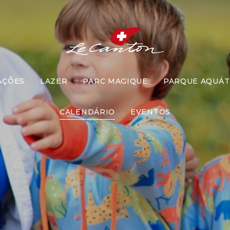
AÇÕES
LAZER
PARC MAGIQUE
PARQUE AQUÁT
Pescaria
CALENDÁRIO
EVENTOS