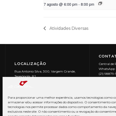
7 agosto @ 6:00 pm
-
8:00 pm
Atividades Diversas
CONTAT
LOCALIZAÇÃO
Central de 
WhatsApp (
Rua Antonio Silva, 300, Vargem Grande,
(21) 98879
Teresópolis, RJ
reservas@l
CEP: 25990-150
Le Canton | 
CNPJ 29.9
Para proporcionar uma melhor experiência, usamos tecnologias como co
armazenar e/ou acessar informações do dispositivo. O consentimento co
tecnologias nos permite processar dados como comportamento da nave
exclusivos neste site. O não consentimento ou a revogação do consentim