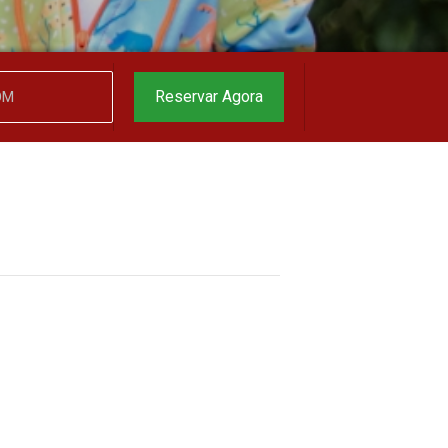
garantido
▼
Reservar Agora