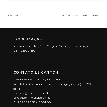
Pescaria
Na Trilha dos Caminhantes
LOCALIZAÇÃO
Rua Antonio Silva, 300, Vargem Grande, Teresópolis, RJ
CEP: 25990-150
CONTATO LE CANTON
Central de Reservas: (21) 3613-9500
WhatsApp (este número não recebe ligações): (21) 98879-
5346
reservas@lecanton.com.br
Le Canton | Teresópolis / RJ
CNPJ 29.920.394/0001-88