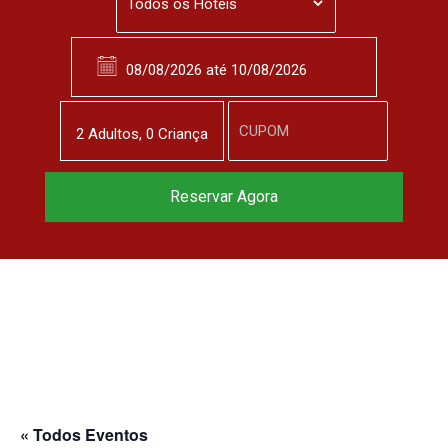
2
Adulto
s
,
0
Criança
Reservar Agora
« Todos Eventos