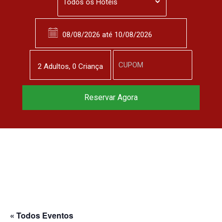
2
Adulto
s
,
0
Criança
Reservar Agora
« Todos Eventos