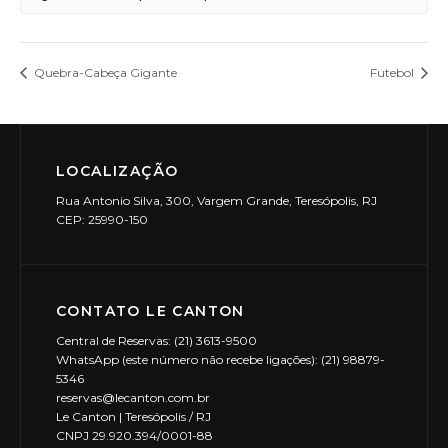
Quebra-Cabeça Gigante
Futebol
LOCALIZAÇÃO
Rua Antonio Silva, 300, Vargem Grande, Teresópolis, RJ
CEP: 25990-150
CONTATO LE CANTON
Central de Reservas: (21) 3613-9500
WhatsApp (este número não recebe ligações): (21) 98879-
5346
reservas@lecanton.com.br
Le Canton | Teresópolis / RJ
CNPJ 29.920.394/0001-88