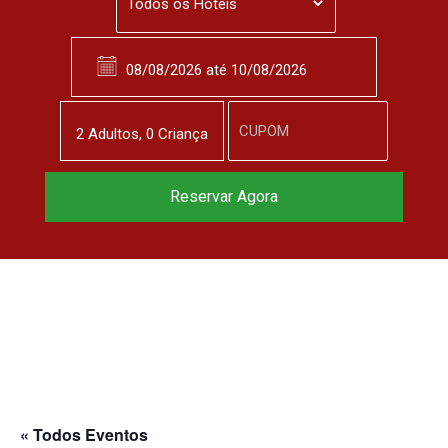
2
Adulto
s
,
0
Criança
Reserve agora, com
Reservar Agora
o melhor preço
garantido
▼
« Todos Eventos