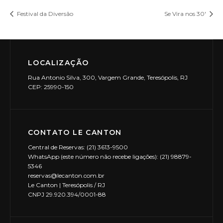
Festival da Diversão
Se Vira nos 30′
LOCALIZAÇÃO
Rua Antonio Silva, 300, Vargem Grande, Teresópolis, RJ
CEP: 25990-150
CONTATO LE CANTON
Central de Reservas: (21) 3613-9500
WhatsApp (este número não recebe ligações): (21) 98879-
5346
reservas@lecanton.com.br
Le Canton | Teresópolis / RJ
CNPJ 29.920.394/0001-88