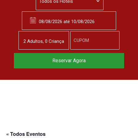
2
Adulto
s
,
0
Criança
Reservar Agora
« Todos Eventos