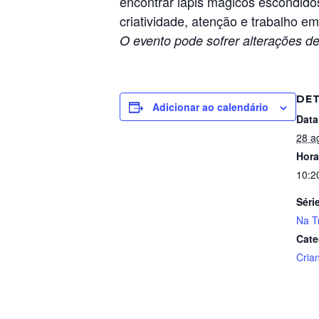
encontrar lápis mágicos escondido
criatividade, atenção e trabalho 
O evento pode sofrer alterações de
DE
Adicionar ao calendário
Data
28 a
Hora
10:2
Séri
Na Tr
Cate
Cria