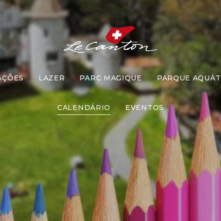
AÇÕES
LAZER
PARC MAGIQUE
PARQUE AQUÁT
rilha do Arco
CALENDÁRIO
EVENTOS