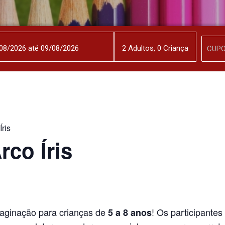
2
Adulto
s
,
0
Criança
Íris
rco Íris
maginação para crianças de
! Os participant
5 a 8 anos