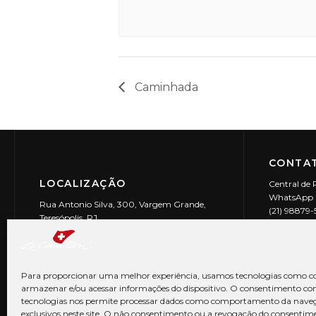
Caminhada
CONTAT
LOCALIZAÇÃO
Central de 
WhatsApp (
Rua Antonio Silva, 300, Vargem Grande,
(21) 98879
Teresópolis, RJ
reservas@l
CEP: 25990-150
Le Canton | 
CNPJ 29.9
Para proporcionar uma melhor experiência, usamos tecnologias como co
armazenar e/ou acessar informações do dispositivo. O consentimento co
tecnologias nos permite processar dados como comportamento da nave
exclusivos neste site. O não consentimento ou a revogação do consentim