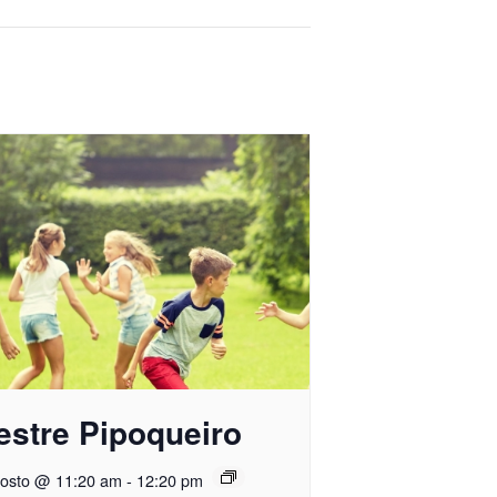
estre Pipoqueiro
gosto @ 11:20 am
-
12:20 pm