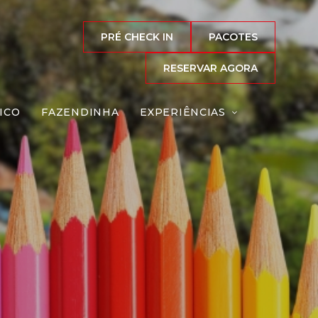
PRÉ CHECK IN
PACOTES
RESERVAR AGORA
ICO
FAZENDINHA
EXPERIÊNCIAS
 Íris
Reserve agora, com
o melhor preço