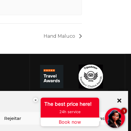
Hand Maluco
×
The best price here!
1
24h service
Rejeitar
Ver preferências
Book now