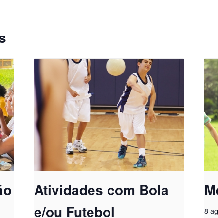
s
ão
Atividades com Bola
M
e/ou Futebol
8 a