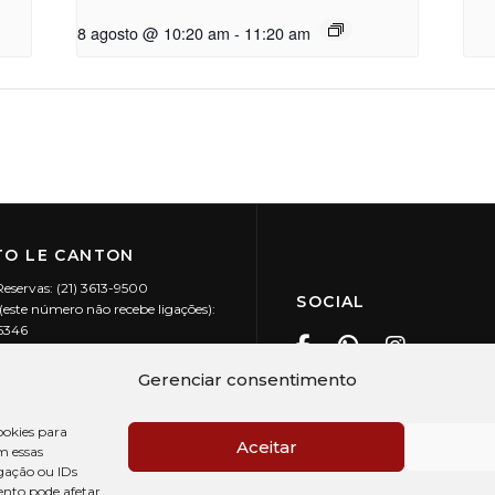
8 agosto @ 10:20 am
-
11:20 am
O LE CANTON
Reservas: (21) 3613-9500
SOCIAL
este número não recebe ligações):
-5346
ecanton.com.br
Teresópolis / RJ
Gerenciar consentimento
20.394/0001-88
okies para
Aceitar
m essas
gação ou IDs
ento pode afetar