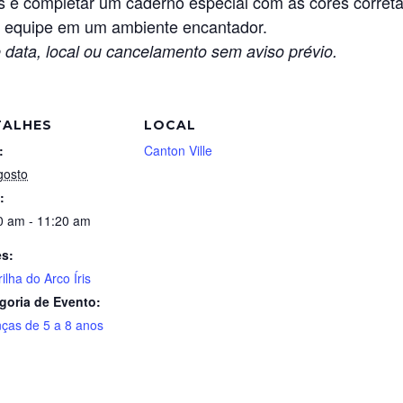
s e completar um caderno especial com as cores correta
em equipe em um ambiente encantador.
 data, local ou cancelamento sem aviso prévio.
TALHES
LOCAL
:
Canton Ville
gosto
:
0 am - 11:20 am
es:
ilha do Arco Íris
goria de Evento:
nças de 5 a 8 anos