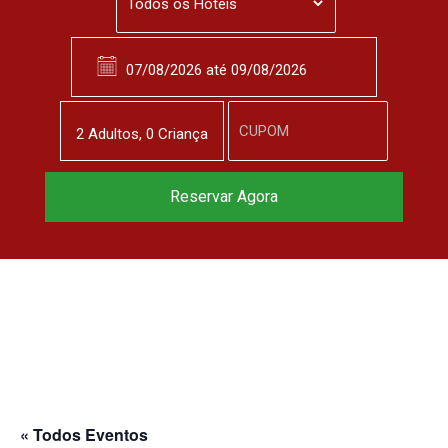
2
Adulto
s
,
0
Criança
Reservar Agora
« Todos Eventos