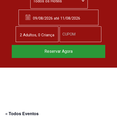
2
Adulto
s
,
0
Criança
Reserve agora, com
Reservar Agora
o melhor preço
garantido
▼
« Todos Eventos