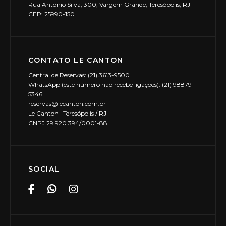
Rua Antonio Silva, 300, Vargem Grande, Teresópolis, RJ
CEP: 25990-150
CONTATO LE CANTON
Central de Reservas: (21) 3613-9500
WhatsApp (este número não recebe ligações): (21) 98879-
5346
reservas@lecanton.com.br
Le Canton | Teresópolis / RJ
CNPJ 29.920.394/0001-88
SOCIAL