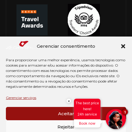
Gerenciar consentimento
Para proporcionar uma melhor experiência, usamos tecnologias como
cookies para armazenar e/ou acessar informações do dispositivo. O
consentimento com essas tecnologias nos permite processar dados
como comportamento da navegação ou IDs exclusivos neste site. O
não consentimento ou a revogação do consentimento pode afetar
negativamente determinados recursos e funções.
© Copyright 2026 Le Canton. Todos os direitos
reservados
Gerenciar serviços
×
The best price
PRÉ CHECK-IN
here!
1
Aceitar
24h service
AVISO DE COOKIES
Book now
PERGUNTAS FREQUENTES
Rejeitar