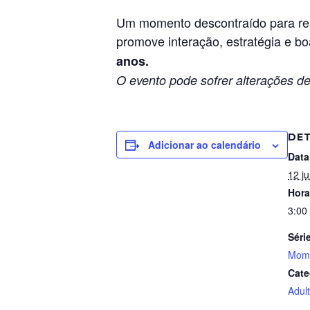
Um momento descontraído para reun
promove interação, estratégia e boa
anos.
O evento pode sofrer alterações de
DE
Adicionar ao calendário
Data
12 ju
Hora
3:00
Séri
Mome
Cate
Adul