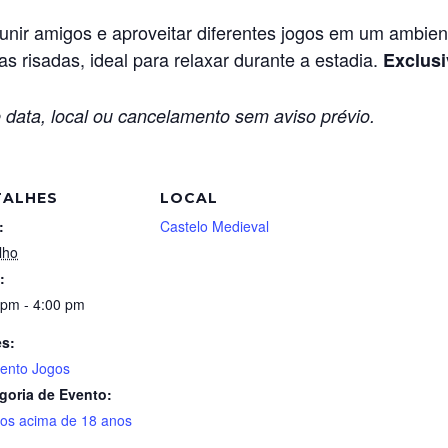
ir amigos e aproveitar diferentes jogos em um ambiente
s risadas, ideal para relaxar durante a estadia.
Exclusi
 data, local ou cancelamento sem aviso prévio.
TALHES
LOCAL
:
Castelo Medieval
lho
:
 pm - 4:00 pm
es:
nto Jogos
goria de Evento:
tos acima de 18 anos