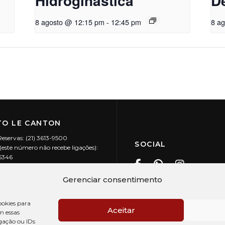
Hidroginástica
D
8 agosto @ 12:15 pm
-
12:45 pm
8 a
O LE CANTON
Reservas: (21) 3613-9500
SOCIAL
este número não recebe ligações):
-5346
ecanton.com.br
Teresópolis / RJ
Gerenciar consentimento
20.394/0001-88
okies para
Aceitar
m essas
gação ou IDs