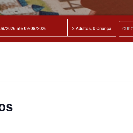
2
Adulto
s
,
0
Criança
os