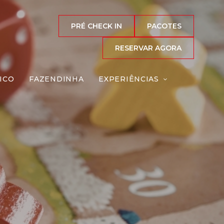
PRÉ CHECK IN
PACOTES
RESERVAR AGORA
ICO
FAZENDINHA
EXPERIÊNCIAS
os