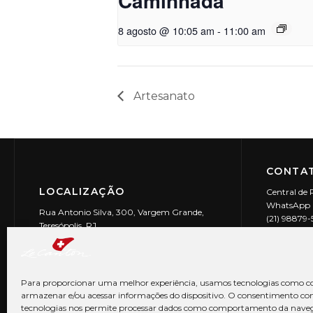
Caminhada
8 agosto @ 10:05 am
-
11:00 am
Artesanato
CONTAT
LOCALIZAÇÃO
Central de 
WhatsApp (
Rua Antonio Silva, 300, Vargem Grande,
(21) 98879
Teresópolis, RJ
reservas@l
CEP: 25990-150
Le Canton | 
CNPJ 29.9
Para proporcionar uma melhor experiência, usamos tecnologias como co
armazenar e/ou acessar informações do dispositivo. O consentimento co
tecnologias nos permite processar dados como comportamento da nave