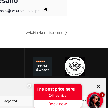
esafio
gosto @ 2:30 pm
-
3:30 pm
Atividades Diversas
×
The best price here!
1
24h service
Rejeitar
Ver preferências
Book now