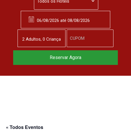
2
Adulto
s
,
0
Criança
Reservar Agora
« Todos Eventos