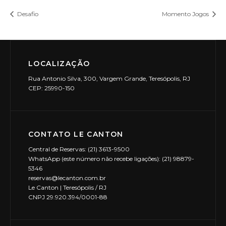
Desafio
Momento Jogos
LOCALIZAÇÃO
Rua Antonio Silva, 300, Vargem Grande, Teresópolis, RJ
CEP: 25990-150
CONTATO LE CANTON
Central de Reservas: (21) 3613-9500
WhatsApp (este número não recebe ligações): (21) 98879-
5346
reservas@lecanton.com.br
Le Canton | Teresópolis / RJ
CNPJ 29.920.394/0001-88