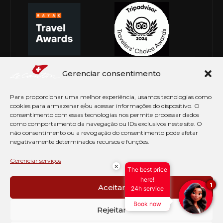
Gerenciar consentimento
Para proporcionar uma melhor experiência, usamos tecnologias como
cookies para armazenar e/ou acessar informações do dispositivo. O
consentimento com essas tecnologias nos permite processar dados
como comportamento da navegação ou IDs exclusivos neste site. O
não consentimento ou a revogação do consentimento pode afetar
negativamente determinados recursos e funções.
© Copyright 2026 Le Canton. Todos os direitos
reservados
Gerenciar serviços
×
The best price
PRÉ CHECK-IN
here!
1
Aceitar
24h service
AVISO DE COOKIES
Book now
PERGUNTAS FREQUENTES
Rejeitar