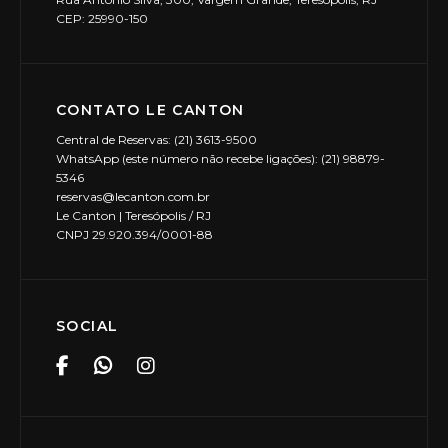
CEP: 25990-150
CONTATO LE CANTON
Central de Reservas: (21) 3613-9500
WhatsApp (este número não recebe ligações): (21) 98879-
5346
reservas@lecanton.com.br
Le Canton | Teresópolis / RJ
CNPJ 29.920.394/0001-88
SOCIAL