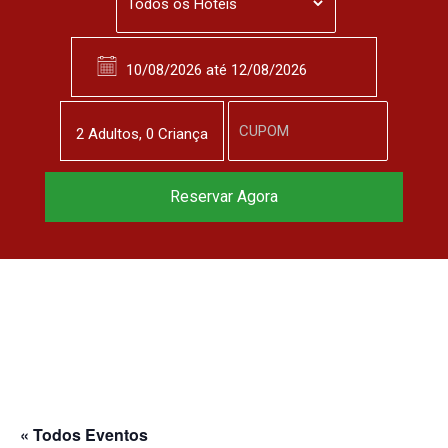
2
Adulto
s
,
0
Criança
Reservar Agora
« Todos Eventos