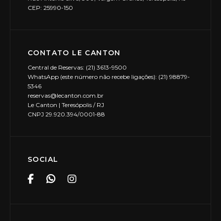
CEP: 25990-150
CONTATO LE CANTON
Central de Reservas: (21) 3613-9500
WhatsApp (este número não recebe ligações): (21) 98879-
5346
reservas@lecanton.com.br
Le Canton | Teresópolis / RJ
CNPJ 29.920.394/0001-88
SOCIAL