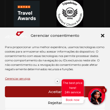
Gerenciar consentimento
Para proporcionar uma melhor experiência, usamos tecnologias como
cookies para armazenar e/ou acessar informações do dispositivo. O
consentimento com essas tecnologias nos permite processar dados
como comportamento da navegação ou IDs exclusivos neste site. O
não consentimento ou a revogação do consentimento pode afetar
negativamente determinados recursos e funções.
© Copyright 2026 Le Canton. Todos os direitos
reservados
Gerenciar serviços
×
The best price
PRÉ CHECK-IN
here!
1
Aceitar
24h service
AVISO DE COOKIES
Book now
PERGUNTAS FREQUENTES
Rejeitar
SEJA EMBAIXADOR
CONTATO