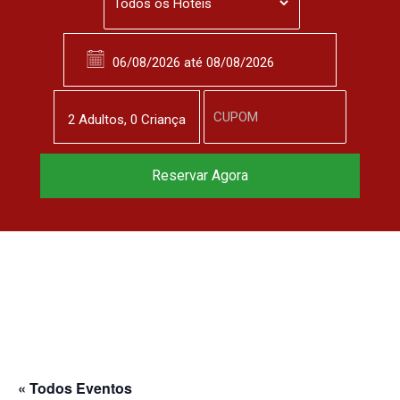
2
Adulto
s
,
0
Criança
Reservar Agora
« Todos Eventos