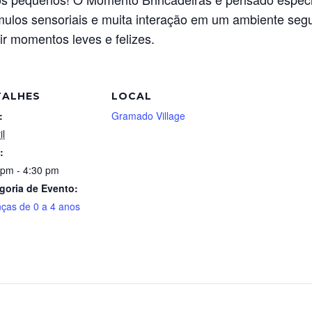
ímulos sensoriais e muita interação em um ambiente segu
r momentos leves e felizes.
TALHES
LOCAL
:
Gramado Village
il
:
 pm - 4:30 pm
goria de Evento:
nças de 0 a 4 anos