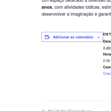
, com atividades lúdicas, est
anos
desenvolver a imaginação e garanti
DE
Adicionar ao calendário
Data
4 abr
Hora
2:30
Cate
Cria