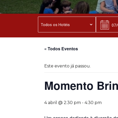
« Todos Eventos
Este evento já passou.
Momento Brin
4 abril @ 2:30 pm
-
4:30 pm
Um espaço dedicado à diversão d