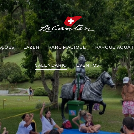
AÇÕES
LAZER
PARC MAGIQUE
PARQUE AQUÁT
nto Brincad
CALENDÁRIO
EVENTOS