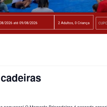
2
Adulto
s
,
0
Criança
cadeiras
os pequenos! O Momento Brincadeiras é pensado especi