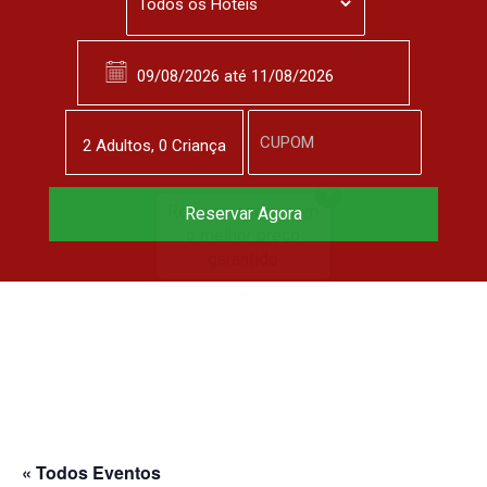
2
Adulto
s
,
0
Criança
Reserve agora, com
Reservar Agora
o melhor preço
garantido
▼
« Todos Eventos