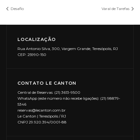
Desafio
Varal de Tarefas
LOCALIZAÇÃO
Rua Antonio Silva, 300, Vargem Grande, Teresópolis, RJ
CEP: 25990-150
CONTATO LE CANTON
Central de Reservas: (21) 3613-9500
WhatsApp (este número não recebe ligações): (21) 98879-
5346
reservas@lecanton.com.br
Le Canton | Teresópolis / RJ
CNPJ 29.920.394/0001-88