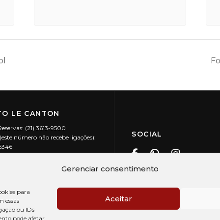
ol
Fo
O LE CANTON
Reservas: (21) 3613-9500
SOCIAL
este número não recebe ligações):
-5346
ecanton.com.br
Teresópolis / RJ
Gerenciar consentimento
20.394/0001-88
okies para
Aceitar
m essas
gação ou IDs
ento pode afetar