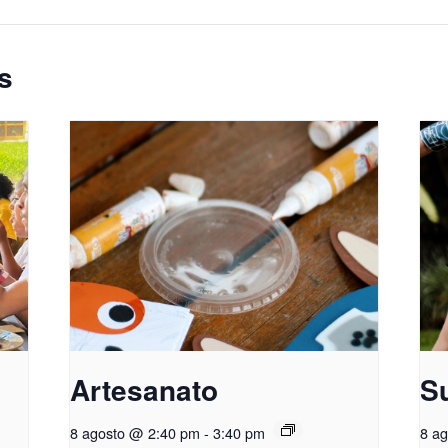
s
Artesanato
S
8 agosto @ 2:40 pm
-
3:40 pm
8 a