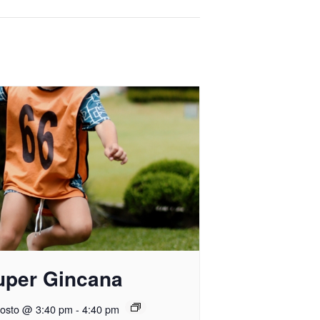
uper Gincana
gosto @ 3:40 pm
-
4:40 pm