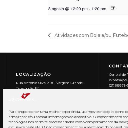
8 agosto @ 12:20 pm
-
1:20 pm
Atividades com Bola e/ou Futeb
CONTAT
LOCALIZAÇÃO
Central de 
WhatsApp (
Rua Antonio Silva, 300, Vargem Grande,
(21) 98879
Teresópolis, RJ
reservas@l
CEP: 25990-150
Le Canton | 
CNPJ 29.9
Para proporcionar uma melhor experiência, usamos tecnologias como co
armazenar e/ou acessar informações do dispositivo. O consentimento co
tecnologias nos permite processar dados como comportamento da nave
exclusivos neste site. O não consentimento ou a revogação do consentim