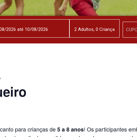
2
Adulto
s
,
0
Criança
o
ueiro
ncanto para crianças de
! Os participantes em
5 a 8 anos