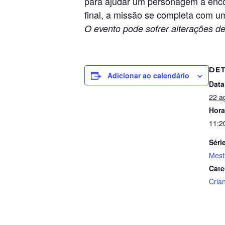
para ajudar um personagem a encon
final, a missão se completa com um
O evento pode sofrer alterações de
DE
Adicionar ao calendário
Data
22 a
Hora
11:2
Séri
Mest
Cate
Cria