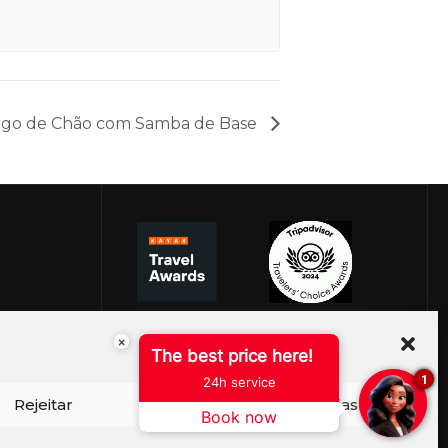
go de Chão com Samba de Base
×
The best price here!
1
24h service
Rejeitar
Ver preferências
Book now