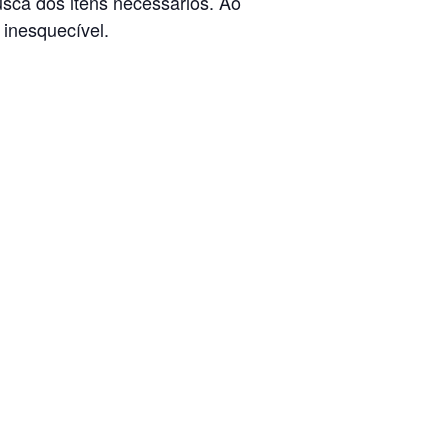
sca dos itens necessários. Ao
 inesquecível.