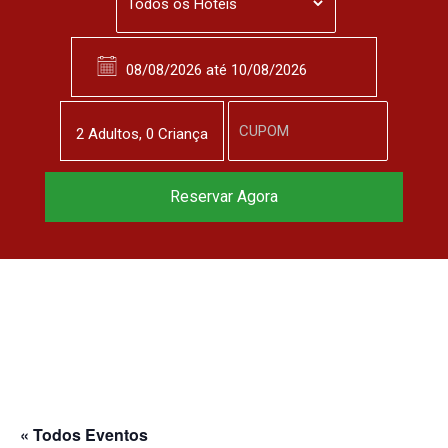
2
Adulto
s
,
0
Criança
Reservar Agora
« Todos Eventos