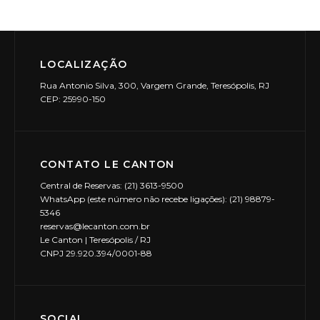
LOCALIZAÇÃO
Rua Antonio Silva, 300, Vargem Grande, Teresópolis, RJ
CEP: 25990-150
CONTATO LE CANTON
Central de Reservas: (21) 3613-9500
WhatsApp (este número não recebe ligações): (21) 98879-
5346
reservas@lecanton.com.br
Le Canton | Teresópolis / RJ
CNPJ 29.920.394/0001-88
SOCIAL