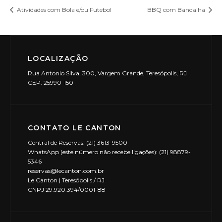
Atividades com Bola e/ou Futebol
BBQ com Bandalha
LOCALIZAÇÃO
Rua Antonio Silva, 300, Vargem Grande, Teresópolis, RJ
CEP: 25990-150
CONTATO LE CANTON
Central de Reservas: (21) 3613-9500
WhatsApp (este número não recebe ligações): (21) 98879-
5346
reservas@lecanton.com.br
Le Canton | Teresópolis / RJ
CNPJ 29.920.394/0001-88