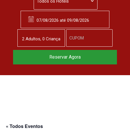
2
Adulto
s
,
0
Criança
Reserve agora, com
Reservar Agora
o melhor preço
garantido
▼
« Todos Eventos