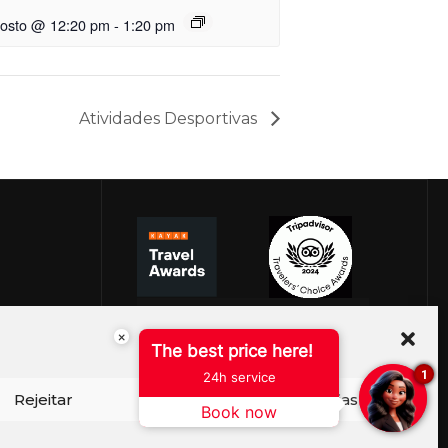
gosto @ 12:20 pm
-
1:20 pm
Atividades Desportivas
×
The best price here!
1
24h service
Rejeitar
Ver preferências
Book now