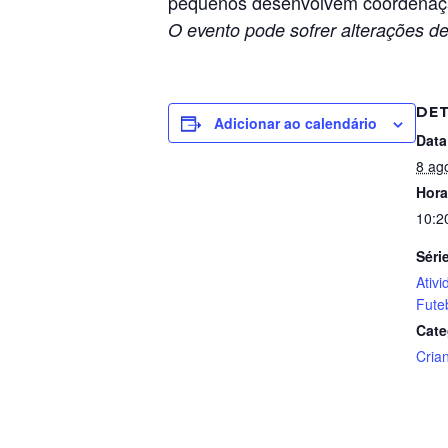
pequenos desenvolvem coordenação
O evento pode sofrer alterações de
DE
Adicionar ao calendário
Data
8 ag
Hora
10:2
Séri
Ativ
Fute
Cate
Cria