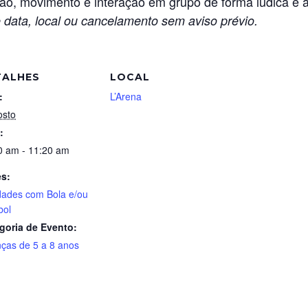
, movimento e interação em grupo de forma lúdica e 
 data, local ou cancelamento sem aviso prévio.
TALHES
LOCAL
:
L’Arena
osto
:
0 am - 11:20 am
es:
idades com Bola e/ou
bol
goria de Evento:
nças de 5 a 8 anos