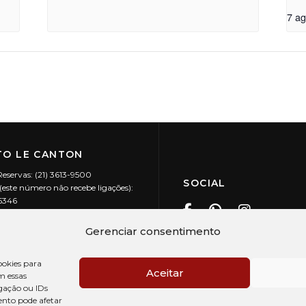
7 a
O LE CANTON
Reservas: (21) 3613-9500
SOCIAL
este número não recebe ligações):
-5346
ecanton.com.br
Teresópolis / RJ
Gerenciar consentimento
20.394/0001-88
okies para
Aceitar
m essas
gação ou IDs
ento pode afetar