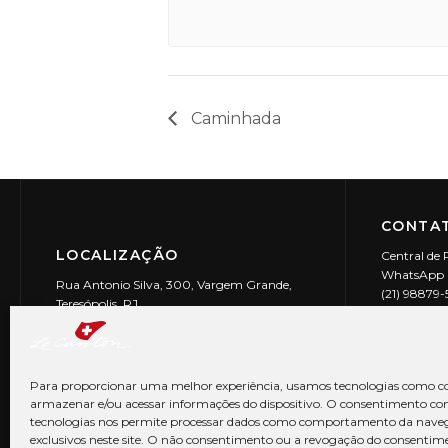
Caminhada
CONTAT
LOCALIZAÇÃO
Central de 
WhatsApp (
Rua Antonio Silva, 300, Vargem Grande,
(21) 98879
Teresópolis, RJ
reservas@l
CEP: 25990-150
Le Canton | 
CNPJ 29.9
Para proporcionar uma melhor experiência, usamos tecnologias como co
armazenar e/ou acessar informações do dispositivo. O consentimento co
tecnologias nos permite processar dados como comportamento da nave
exclusivos neste site. O não consentimento ou a revogação do consentim