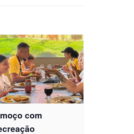
lmoço com
ecreação