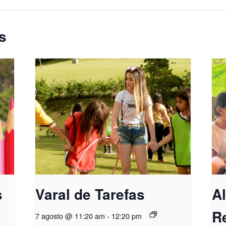
s
s
Varal de Tarefas
A
R
7 agosto @ 11:20 am
-
12:20 pm