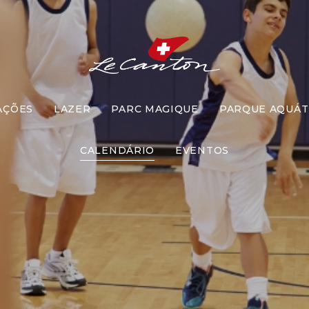
AÇÕES
LAZER
PARC MAGIQUE
PARQUE AQUÁT
ades com Bo
CALENDÁRIO
EVENTOS
Futebol