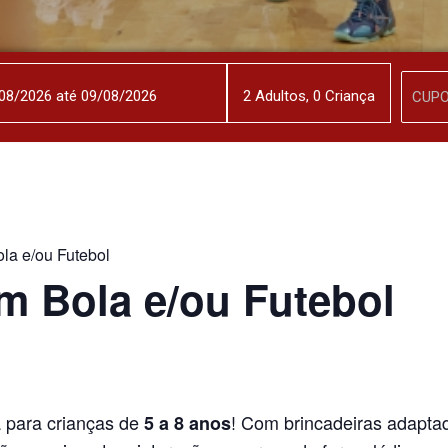
2
Adulto
s
,
0
Criança
la e/ou Futebol
m Bola e/ou Futebol
a para crianças de
! Com brincadeiras adaptad
5 a 8 anos