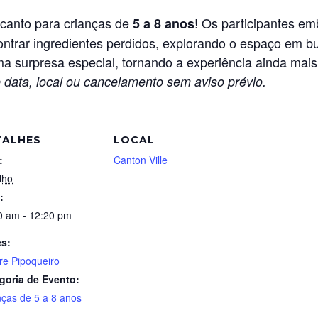
ncanto para crianças de
! Os participantes em
5 a 8 anos
trar ingredientes perdidos, explorando o espaço em bu
a surpresa especial, tornando a experiência ainda mais
 data, local ou cancelamento sem aviso prévio.
TALHES
LOCAL
:
Canton Ville
lho
:
0 am - 12:20 pm
es:
re Pipoqueiro
goria de Evento:
nças de 5 a 8 anos