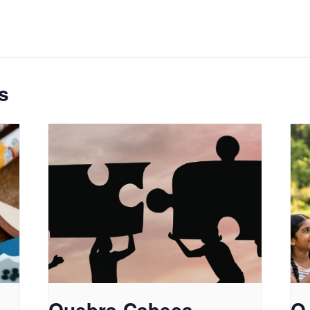
s
Quebra-Cabeça
O