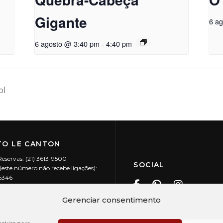
Gigante
6 a
6 agosto @ 3:40 pm
-
4:40 pm
ol
O LE CANTON
Reservas: (21) 3613-9500
SOCIAL
este número não recebe ligações):
-5346
ecanton.com.br
Teresópolis / RJ
Gerenciar consentimento
20.394/0001-88