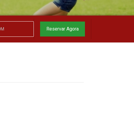
garantido
▼
Reservar Agora