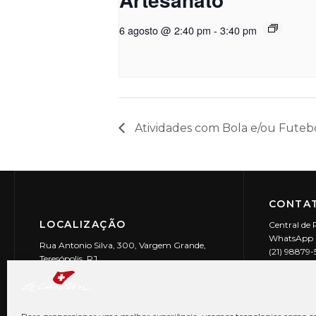
6 agosto @ 2:40 pm
-
3:40 pm
Atividades com Bola e/ou Futeb
CONTAT
LOCALIZAÇÃO
Central de 
WhatsApp (
Rua Antonio Silva, 300, Vargem Grande,
(21) 98879
Teresópolis, RJ
reservas@l
CEP: 25990-150
Le Canton | 
CNPJ 29.9