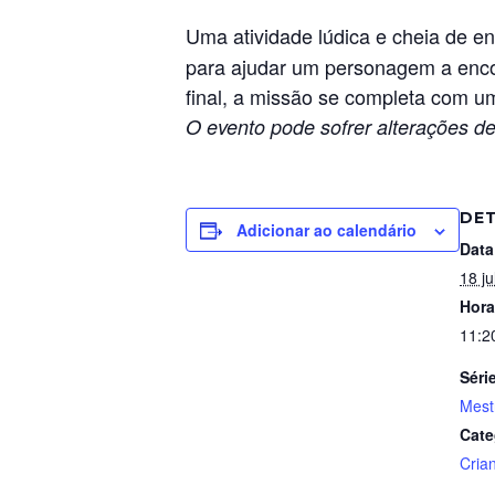
Uma atividade lúdica e cheia de e
para ajudar um personagem a encon
final, a missão se completa com um
O evento pode sofrer alterações de
DE
Adicionar ao calendário
Data
18 ju
Hora
11:2
Séri
Mest
Cate
Cria