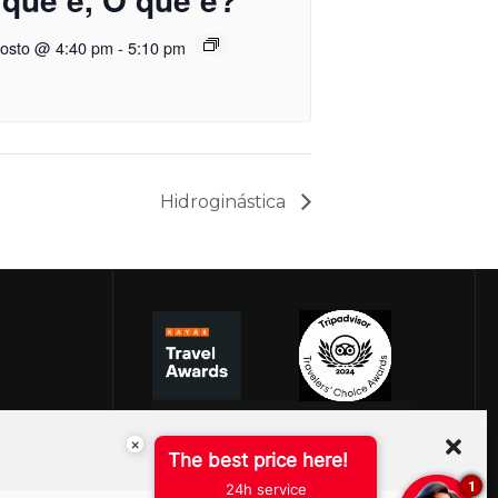
gosto @ 4:40 pm
-
5:10 pm
Hidroginástica
×
The best price here!
1
24h service