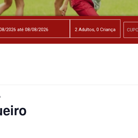
2
Adulto
s
,
0
Criança
o
ueiro